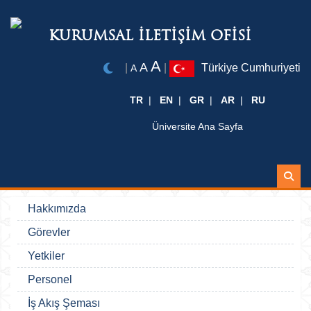
KURUMSAL İLETİŞİM OFİSİ
A
A
|
|
Türkiye Cumhuriyeti
A
TR
EN
GR
AR
RU
Üniversite Ana Sayfa
Ara
Hakkımızda
Görevler
Yetkiler
Personel
İş Akış Şeması